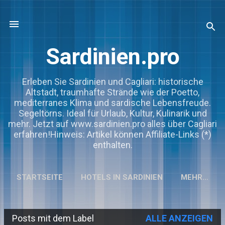
Direkt zum Hauptbereich
Sardinien.pro
Erleben Sie Sardinien und Cagliari: historische
Altstadt, traumhafte Strände wie der Poetto,
mediterranes Klima und sardische Lebensfreude.
Segeltörns. Ideal für Urlaub, Kultur, Kulinarik und
mehr. Jetzt auf www.sardinien.pro alles über Cagliari
erfahren!Hinweis: Artikel können Affiliate-Links (*)
enthalten.
STARTSEITE
HOTELS IN SARDINIEN
MEHR…
Posts mit dem Label
ALLE ANZEIGEN