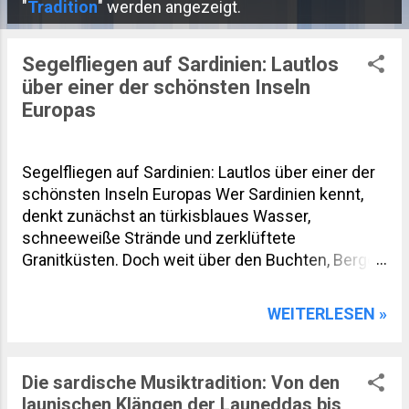
P
"
Tradition
" werden angezeigt.
o
s
Segelfliegen auf Sardinien: Lautlos
über einer der schönsten Inseln
t
Europas
s
Segelfliegen auf Sardinien: Lautlos über einer der
schönsten Inseln Europas Wer Sardinien kennt,
denkt zunächst an türkisblaues Wasser,
schneeweiße Strände und zerklüftete
Granitküsten. Doch weit über den Buchten, Bergen
und Wäldern eröffnet sich eine völlig andere Welt.
Beim Segelfliegen zeigt sich die Mittelmeerinsel
WEITERLESEN »
von ihrer spektakulärsten Seite. Lautlos gleiten
Piloten über das Gennargentu-Gebirge, die weiten
Ebenen des Campidano und die wilden Küsten
Die sardische Musiktradition: Von den
des Golfs von Orosei. Der Blick reicht an klaren
launischen Klängen der Launeddas bis