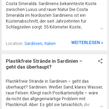
existiert nebeneinander, oft sogar im selben
Costa Smeralda: Sardiniens bekannteste Küste
Hafen. Beliebt und weit verbreitet ist der Fang von
zwischen Luxus und rauer Natur Die Costa
Meerbrassen, Tintenfischen, Sardinen und
Smeralda im Nordosten Sardiniens ist ein
Thunfisch. Manche Fischer betreiben die
Küstenabschnitt, der seit Jahrzehnten für
traditionelle Mattanza , ein Fangsystem für
Schlagzeilen sorgt. 55 Kilometer Küste,
Thunfisch, das in großen Netzkonstruktionen
türkisfarbenes Wasser, Buchten wie aus einem
organisiert wird...
Werbespot – und gleichzeitig ein sozialer
WEITERLESEN »
Location:
Sardinien, Italien
Mikrokosmos, in dem Megayachten neben alten
Fischerbooten ankern. Viele verbinden die Costa
Smeralda ausschließlich mit Jetset, Reichen und
Plastikfreie Strände in Sardinien –
einer gewissen Oberflächlichkeit. Aber das Bild ist
geht das überhaupt?
nur die halbe Wahrheit. Wer genauer hinschaut,
entdeckt nicht nur Designerläden und
Sternerestaurants, sondern auch Granitfelsen, die
Plastikfreie Strände in Sardinien – geht das
aussehen wie Skulpturen, kleine Strände, die man
überhaupt? Sardinien. Weißer Sand, klares Wasser,
nur zu Fuß erreicht, und eine Geschichte, die
raue Felsen. Klingt nach Postkartenidylle – wäre
ziemlich pragmatisch begann. Entstehung einer
da nicht das allgegenwärtige Problem mit
Luxusdestination Bis in die 1960er-Jahre war die
Plastikmüll. Aber: Es gibt sie tatsächlich, die
Region rund um Arzachena dünn besiedelt,