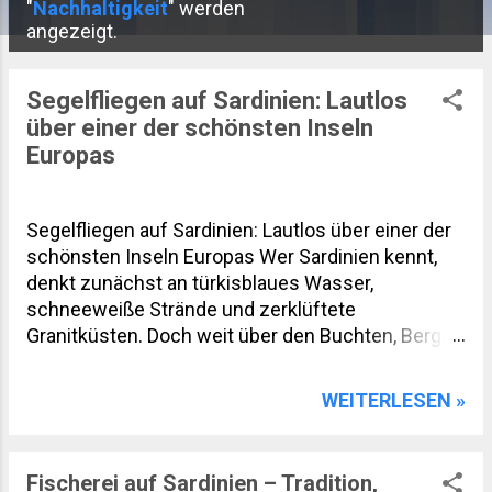
P
"
Nachhaltigkeit
" werden
angezeigt.
o
s
Segelfliegen auf Sardinien: Lautlos
t
über einer der schönsten Inseln
s
Europas
Segelfliegen auf Sardinien: Lautlos über einer der
schönsten Inseln Europas Wer Sardinien kennt,
denkt zunächst an türkisblaues Wasser,
schneeweiße Strände und zerklüftete
Granitküsten. Doch weit über den Buchten, Bergen
und Wäldern eröffnet sich eine völlig andere Welt.
Beim Segelfliegen zeigt sich die Mittelmeerinsel
WEITERLESEN »
von ihrer spektakulärsten Seite. Lautlos gleiten
Piloten über das Gennargentu-Gebirge, die weiten
Ebenen des Campidano und die wilden Küsten
Fischerei auf Sardinien – Tradition,