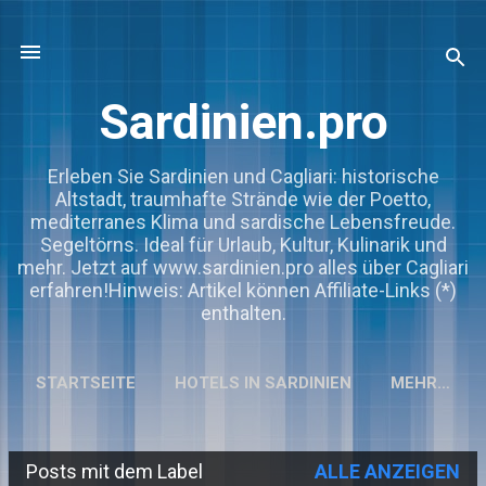
Direkt zum Hauptbereich
Sardinien.pro
Erleben Sie Sardinien und Cagliari: historische
Altstadt, traumhafte Strände wie der Poetto,
mediterranes Klima und sardische Lebensfreude.
Segeltörns. Ideal für Urlaub, Kultur, Kulinarik und
mehr. Jetzt auf www.sardinien.pro alles über Cagliari
erfahren!Hinweis: Artikel können Affiliate-Links (*)
enthalten.
STARTSEITE
HOTELS IN SARDINIEN
MEHR…
Posts mit dem Label
ALLE ANZEIGEN