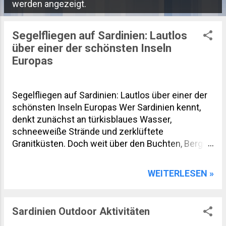
P
werden angezeigt.
o
s
Segelfliegen auf Sardinien: Lautlos
über einer der schönsten Inseln
t
Europas
s
Segelfliegen auf Sardinien: Lautlos über einer der
schönsten Inseln Europas Wer Sardinien kennt,
denkt zunächst an türkisblaues Wasser,
schneeweiße Strände und zerklüftete
Granitküsten. Doch weit über den Buchten, Bergen
und Wäldern eröffnet sich eine völlig andere Welt.
Beim Segelfliegen zeigt sich die Mittelmeerinsel
WEITERLESEN »
von ihrer spektakulärsten Seite. Lautlos gleiten
Piloten über das Gennargentu-Gebirge, die weiten
Ebenen des Campidano und die wilden Küsten
Sardinien Outdoor Aktivitäten
des Golfs von Orosei. Der Blick reicht an klaren