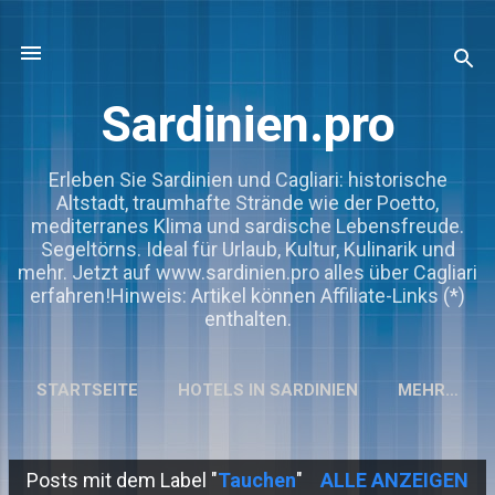
Direkt zum Hauptbereich
Sardinien.pro
Erleben Sie Sardinien und Cagliari: historische
Altstadt, traumhafte Strände wie der Poetto,
mediterranes Klima und sardische Lebensfreude.
Segeltörns. Ideal für Urlaub, Kultur, Kulinarik und
mehr. Jetzt auf www.sardinien.pro alles über Cagliari
erfahren!Hinweis: Artikel können Affiliate-Links (*)
enthalten.
STARTSEITE
HOTELS IN SARDINIEN
MEHR…
Posts mit dem Label "
Tauchen
"
ALLE ANZEIGEN