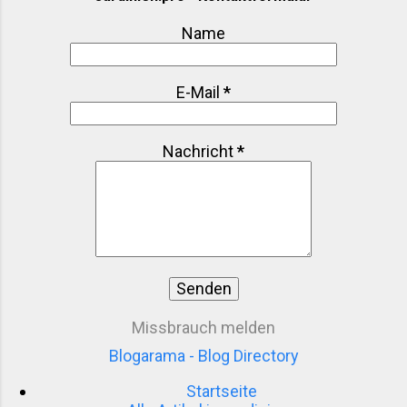
Gennargentu-Nationalpark im Herzen der Insel ist
Name
ein Muss für Wanderer: Gipfel bis 1.834 Meter,
unzählige Trails und eine Flora, die sich sehen
lassen kann. Man be...
E-Mail
*
Nachricht
*
Missbrauch melden
Blogarama - Blog Directory
Startseite