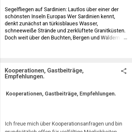
Segelfliegen auf Sardinien: Lautlos über einer der
schönsten Inseln Europas Wer Sardinien kennt,
denkt zunächst an türkisblaues Wasser,
schneeweiße Strände und zerklüftete Granitküsten.
Doch weit über den Buchten, Bergen und Wäldern
eröffnet sich eine völlig andere Welt. Beim
Segelfliegen zeigt sich die Mittelmeerinsel von ihrer
spektakulärsten Seite. Lautlos gleiten Piloten über
das Gennargentu-Gebirge, die weiten Ebenen des
Kooperationen, Gastbeiträge,
Campidano und die wilden Küsten des Golfs von
Empfehlungen.
Orosei. Der Blick reicht an klaren Tagen bis nach
Korsika und weit hinaus über das Mittelmeer.
Kooperationen, Gastbeiträge, Empfehlungen.
Sardinien gehört zwar nicht zu den klassischen
Segelflugzentren Europas, gerade deshalb ist die
Insel für viele Piloten ein echter Geheimtipp. Statt
dichtem Flugbetrieb und langen Warteschlangen
erwarten Besucher ursprüngliche Flugplätze,
Ich freue mich über Kooperationsanfragen und bin
beeindruckende Natur und eine Ruhe, die in vielen
grundsätzlich offen für vielfältige Möglichkeiten.