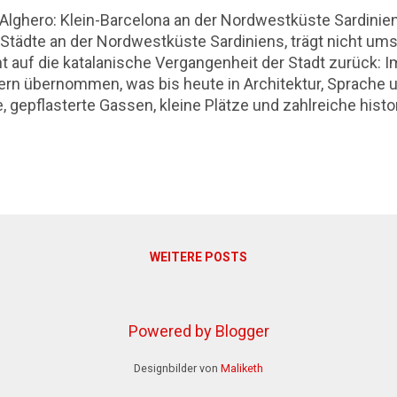
lghero: Klein-Barcelona an der Nordwestküste Sardiniens
Städte an der Nordwestküste Sardiniens, trägt nicht um
 auf die katalanische Vergangenheit der Stadt zurück: 
ern übernommen, was bis heute in Architektur, Sprache und
, gepflasterte Gassen, kleine Plätze und zahlreiche his
orallenmanufakturen – ein Relikt der handwerklichen Trad
ür Reisende, die Kultur, Geschichte und mediterranes Fla
uern, ein Besuch der Kathedrale oder das Genießen lokale
für einen einzigen Tag. Nützliche Karte von Alghero für e
WEITERE POSTS
Powered by Blogger
Designbilder von
Maliketh