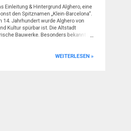
 Einleitung & Hintergrund Alghero, eine
sonst den Spitznamen „Klein-Barcelona“.
Im 14. Jahrhundert wurde Alghero von
 Kultur spürbar ist. Die Altstadt
torische Bauwerke. Besonders bekannt ist
itionen der Stadt. Ein Tagesausflug nach
ir kombinieren möchten. Ob Spaziergänge
r Spezialitäten – Alghero bietet eine
WEITERLESEN »
in Tagesau...