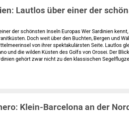
ien: Lautlos über einer der schö
r einer der schönsten Inseln Europas Wer Sardinien kennt
nitküsten. Doch weit über den Buchten, Bergen und Wäld
ittelmeerinsel von ihrer spektakulärsten Seite. Lautlos g
o und die wilden Küsten des Golfs von Orosei. Der Blick 
rdinien gehört zwar nicht zu den klassischen Segelflugze
imtipp. Statt dichtem Flugbetrieb und langen Warteschlan
e Ruhe, die in vielen bekannten Fluggebieten längst verl
te, findet auf Sardinie...
ero: Klein-Barcelona an der No