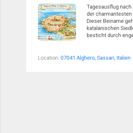
Tagesausflug nach A
der charmantesten 
Dieser Beiname geht
katalanischen Siedl
besticht durch enge
Alghero für seine K
Alghero ist ideal f
entlang der Stadtma
Location:
07041 Alghero, Sassari, Italien
Fülle an Eindrücken 