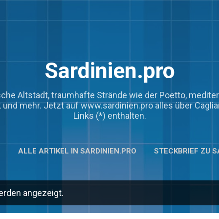
Direkt zum Hauptbereich
Sardinien.pro
rische Altstadt, traumhafte Strände wie der Poetto, medi
rik und mehr. Jetzt auf www.sardinien.pro alles über Cagliar
Links (*) enthalten.
N
ALLE ARTIKEL IN SARDINIEN.PRO
STECKBRIEF ZU S
DINIEN: DER ULTIMATIVE GUIDE
MEHR…
KOOPERATIO
erden angezeigt.