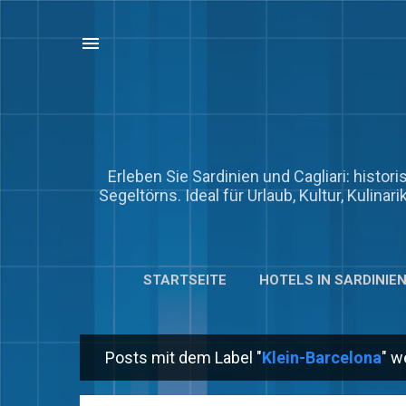
Erleben Sie Sardinien und Cagliari: histo
Segeltörns. Ideal für Urlaub, Kultur, Kulina
STARTSEITE
HOTELS IN SARDINIE
100 FASZINIERENDE FAKTEN ÜBER SAR
Posts mit dem Label "
Klein-Barcelona
" w
P
o