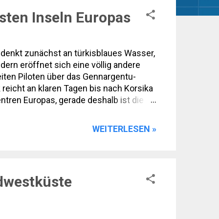
nsten Inseln Europas
, denkt zunächst an türkisblaues Wasser,
ern eröffnet sich eine völlig andere
leiten Piloten über das Gennargentu-
reicht an klaren Tagen bis nach Korsika
ntren Europas, gerade deshalb ist die
gen erwarten Besucher ursprüngliche
oren gegangen ist. Wer Segelfliegen mit
WEITERLESEN »
rdwestküste