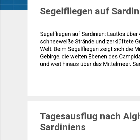
s
Segelfliegen auf Sardin
t
s
Segelfliegen auf Sardinien: Lautlos übe
schneeweiße Strände und zerklüftete Gra
Welt. Beim Segelfliegen zeigt sich die M
Gebirge, die weiten Ebenen des Campidan
und weit hinaus über das Mittelmeer. Sa
Insel für viele Piloten ein echter Gehe
Flugplätze, beeindruckende Natur und ein
einem mediterranen Urlaub verbinden möch
Tagesausflug nach Algh
Sardiniens