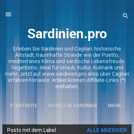
Direkt zum Hauptbereich
Sardinien.pro
Erleben Sie Sardinien und Cagliari: historische
Altstadt, traumhafte Strände wie der Poetto,
mediterranes Klima und sardische Lebensfreude.
Segeltörns. Ideal für Urlaub, Kultur, Kulinarik und
mehr. Jetzt auf www.sardinien.pro alles über Cagliari
erfahren!Hinweis: Artikel können Affiliate-Links (*)
enthalten.
STARTSEITE
HOTELS IN SARDINIEN
MEHR…
Posts mit dem Label
ALLE ANZEIGEN