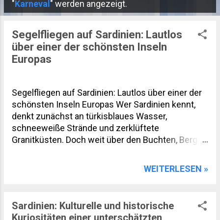
P
"
Karneval
" werden angezeigt.
o
s
Segelfliegen auf Sardinien: Lautlos
über einer der schönsten Inseln
t
Europas
s
Segelfliegen auf Sardinien: Lautlos über einer der
schönsten Inseln Europas Wer Sardinien kennt,
denkt zunächst an türkisblaues Wasser,
schneeweiße Strände und zerklüftete
Granitküsten. Doch weit über den Buchten, Bergen
und Wäldern eröffnet sich eine völlig andere Welt.
Beim Segelfliegen zeigt sich die Mittelmeerinsel
WEITERLESEN »
von ihrer spektakulärsten Seite. Lautlos gleiten
Piloten über das Gennargentu-Gebirge, die weiten
Ebenen des Campidano und die wilden Küsten
Sardinien: Kulturelle und historische
des Golfs von Orosei. Der Blick reicht an klaren
Kuriositäten einer unterschätzten