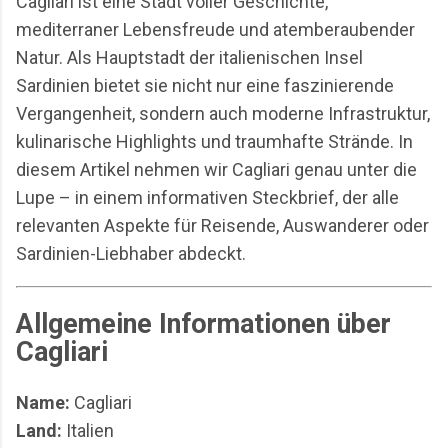
Cagliari ist eine Stadt voller Geschichte,
bekannten Fluggebieten längst verloren gegangen
mediterraner Lebensfreude und atemberaubender
ist. Wer Segelfliegen mit einem mediterranen Urlaub
Natur. Als Hauptstadt der italienischen Insel
verbinden möchte, findet auf Sardinie...
Sardinien bietet sie nicht nur eine faszinierende
Vergangenheit, sondern auch moderne Infrastruktur,
kulinarische Highlights und traumhafte Strände. In
diesem Artikel nehmen wir Cagliari genau unter die
Lupe – in einem informativen Steckbrief, der alle
relevanten Aspekte für Reisende, Auswanderer oder
Sardinien-Liebhaber abdeckt.
Allgemeine Informationen über
Cagliari
Name:
Cagliari
Land:
Italien