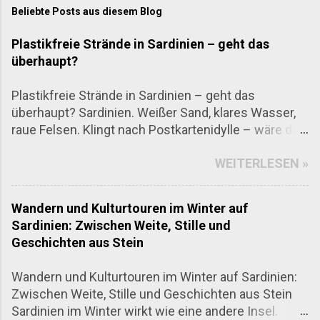
Beliebte Posts aus diesem Blog
Plastikfreie Strände in Sardinien – geht das
überhaupt?
Plastikfreie Strände in Sardinien – geht das
überhaupt? Sardinien. Weißer Sand, klares Wasser,
raue Felsen. Klingt nach Postkartenidylle – wäre da
nicht das allgegenwärtige Problem mit Plastikmüll.
WEITERLESEN »
Aber: Es gibt sie tatsächlich, die Strände, an denen
man fast kein Plastik findet. Nicht, weil das Meer
hier magisch sauber wäre, sondern weil Gemeinden,
Wandern und Kulturtouren im Winter auf
Initiativen und auch Besucher selbst aufpassen.
Sardinien: Zwischen Weite, Stille und
Dieser Artikel führt dich zu einigen der saubersten,
Geschichten aus Stein
fast plastikfreien Strände der Insel. Und ganz
nebenbei: Warum das überhaupt funktioniert – und
Wandern und Kulturtouren im Winter auf Sardinien:
was du selbst tun kannst. Wo das Meer (fast) frei
Zwischen Weite, Stille und Geschichten aus Stein
von Plastik ist Cala Goloritzé Ein Klassiker an der
Sardinien im Winter wirkt wie eine andere Insel.
Ostküste. Man erreicht die kleine Bucht nur zu Fuß