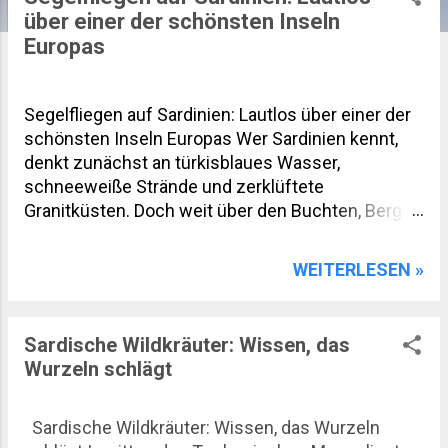
P
über einer der schönsten Inseln
o
Europas
s
t
Segelfliegen auf Sardinien: Lautlos über einer der
s
schönsten Inseln Europas Wer Sardinien kennt,
denkt zunächst an türkisblaues Wasser,
schneeweiße Strände und zerklüftete
Granitküsten. Doch weit über den Buchten, Bergen
und Wäldern eröffnet sich eine völlig andere Welt.
Beim Segelfliegen zeigt sich die Mittelmeerinsel
WEITERLESEN »
von ihrer spektakulärsten Seite. Lautlos gleiten
Piloten über das Gennargentu-Gebirge, die weiten
Ebenen des Campidano und die wilden Küsten
Sardische Wildkräuter: Wissen, das
des Golfs von Orosei. Der Blick reicht an klaren
Wurzeln schlägt
Tagen bis nach Korsika und weit hinaus über das
Mittelmeer. Sardinien gehört zwar nicht zu den
klassischen Segelflugzentren Europas, gerade
Sardische Wildkräuter: Wissen, das Wurzeln